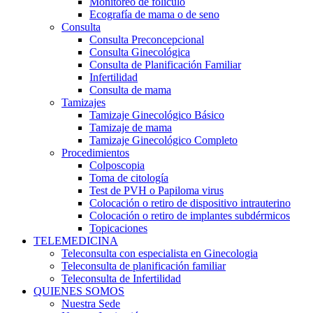
Monitoreo de folículo
Ecografía de mama o de seno
Consulta
Consulta Preconcepcional
Consulta Ginecológica
Consulta de Planificación Familiar
Infertilidad
Consulta de mama
Tamizajes
Tamizaje Ginecológico Básico
Tamizaje de mama
Tamizaje Ginecológico Completo
Procedimientos
Colposcopia
Toma de citología
Test de PVH o Papiloma virus
Colocación o retiro de dispositivo intrauterino
Colocación o retiro de implantes subdérmicos
Topicaciones
TELEMEDICINA
Teleconsulta con especialista en Ginecologia
Teleconsulta de planificación familiar
Teleconsulta de Infertilidad
QUIENES SOMOS
Nuestra Sede