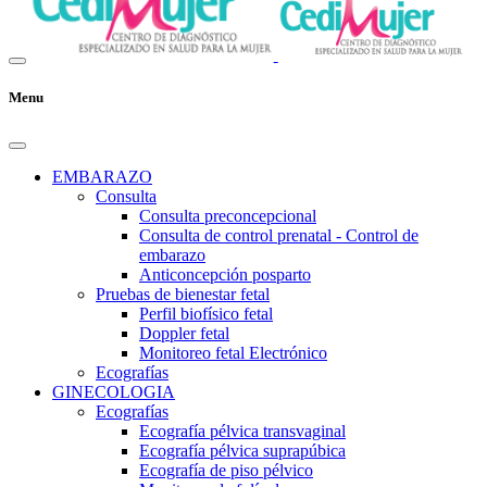
Menu
EMBARAZO
Consulta
Consulta preconcepcional
Consulta de control prenatal - Control de
embarazo
Anticoncepción posparto
Pruebas de bienestar fetal
Perfil biofísico fetal
Doppler fetal
Monitoreo fetal Electrónico
Ecografías
GINECOLOGIA
Ecografías
Ecografía pélvica transvaginal
Ecografía pélvica suprapúbica
Ecografía de piso pélvico