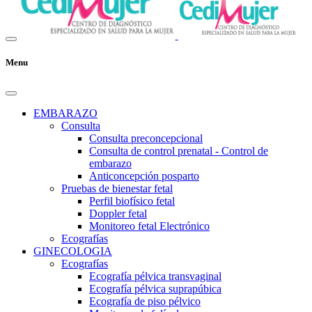
Menu
EMBARAZO
Consulta
Consulta preconcepcional
Consulta de control prenatal - Control de
embarazo
Anticoncepción posparto
Pruebas de bienestar fetal
Perfil biofísico fetal
Doppler fetal
Monitoreo fetal Electrónico
Ecografías
GINECOLOGIA
Ecografías
Ecografía pélvica transvaginal
Ecografía pélvica suprapúbica
Ecografía de piso pélvico