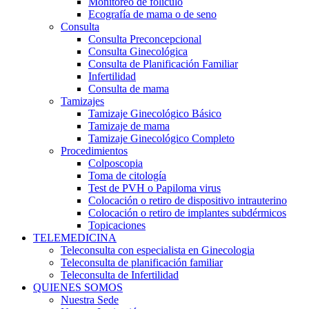
Monitoreo de folículo
Ecografía de mama o de seno
Consulta
Consulta Preconcepcional
Consulta Ginecológica
Consulta de Planificación Familiar
Infertilidad
Consulta de mama
Tamizajes
Tamizaje Ginecológico Básico
Tamizaje de mama
Tamizaje Ginecológico Completo
Procedimientos
Colposcopia
Toma de citología
Test de PVH o Papiloma virus
Colocación o retiro de dispositivo intrauterino
Colocación o retiro de implantes subdérmicos
Topicaciones
TELEMEDICINA
Teleconsulta con especialista en Ginecologia
Teleconsulta de planificación familiar
Teleconsulta de Infertilidad
QUIENES SOMOS
Nuestra Sede