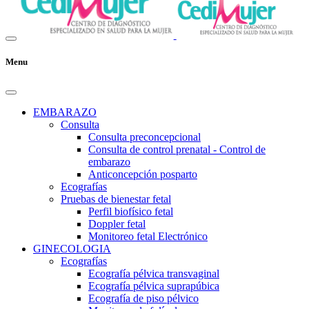
Menu
EMBARAZO
Consulta
Consulta preconcepcional
Consulta de control prenatal - Control de
embarazo
Anticoncepción posparto
Ecografías
Pruebas de bienestar fetal
Perfil biofísico fetal
Doppler fetal
Monitoreo fetal Electrónico
GINECOLOGIA
Ecografías
Ecografía pélvica transvaginal
Ecografía pélvica suprapúbica
Ecografía de piso pélvico