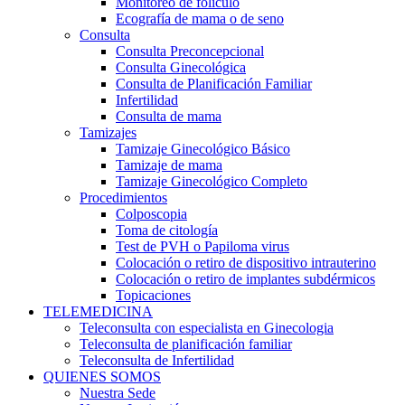
Monitoreo de folículo
Ecografía de mama o de seno
Consulta
Consulta Preconcepcional
Consulta Ginecológica
Consulta de Planificación Familiar
Infertilidad
Consulta de mama
Tamizajes
Tamizaje Ginecológico Básico
Tamizaje de mama
Tamizaje Ginecológico Completo
Procedimientos
Colposcopia
Toma de citología
Test de PVH o Papiloma virus
Colocación o retiro de dispositivo intrauterino
Colocación o retiro de implantes subdérmicos
Topicaciones
TELEMEDICINA
Teleconsulta con especialista en Ginecologia
Teleconsulta de planificación familiar
Teleconsulta de Infertilidad
QUIENES SOMOS
Nuestra Sede