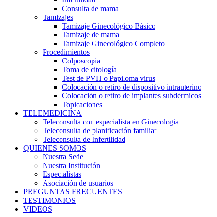
Consulta de mama
Tamizajes
Tamizaje Ginecológico Básico
Tamizaje de mama
Tamizaje Ginecológico Completo
Procedimientos
Colposcopia
Toma de citología
Test de PVH o Papiloma virus
Colocación o retiro de dispositivo intrauterino
Colocación o retiro de implantes subdérmicos
Topicaciones
TELEMEDICINA
Teleconsulta con especialista en Ginecologia
Teleconsulta de planificación familiar
Teleconsulta de Infertilidad
QUIENES SOMOS
Nuestra Sede
Nuestra Institución
Especialistas
Asociación de usuarios
PREGUNTAS FRECUENTES
TESTIMONIOS
VIDEOS