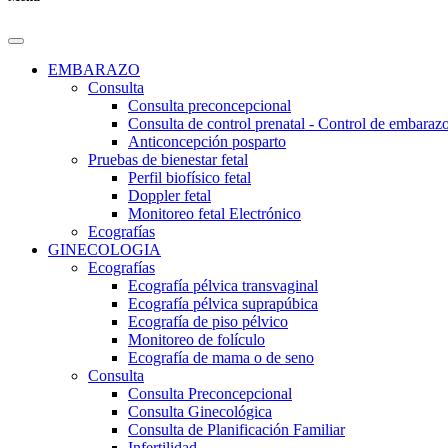
EMBARAZO
Consulta
Consulta preconcepcional
Consulta de control prenatal - Control de embaraz
Anticoncepción posparto
Pruebas de bienestar fetal
Perfil biofísico fetal
Doppler fetal
Monitoreo fetal Electrónico
Ecografías
GINECOLOGIA
Ecografías
Ecografía pélvica transvaginal
Ecografía pélvica suprapúbica
Ecografía de piso pélvico
Monitoreo de folículo
Ecografía de mama o de seno
Consulta
Consulta Preconcepcional
Consulta Ginecológica
Consulta de Planificación Familiar
Infertilidad