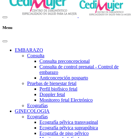
Menu
EMBARAZO
Consulta
Consulta preconcepcional
Consulta de control prenatal - Control de
embarazo
Anticoncepción posparto
Pruebas de bienestar fetal
Perfil biofísico fetal
Doppler fetal
Monitoreo fetal Electrónico
Ecografías
GINECOLOGIA
Ecografías
Ecografía pélvica transvaginal
Ecografía pélvica suprapúbica
Ecografía de piso pélvico