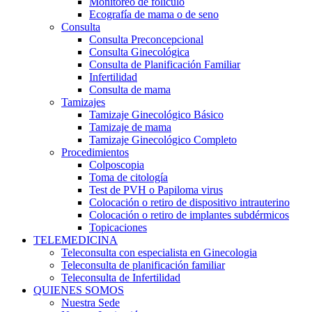
Monitoreo de folículo
Ecografía de mama o de seno
Consulta
Consulta Preconcepcional
Consulta Ginecológica
Consulta de Planificación Familiar
Infertilidad
Consulta de mama
Tamizajes
Tamizaje Ginecológico Básico
Tamizaje de mama
Tamizaje Ginecológico Completo
Procedimientos
Colposcopia
Toma de citología
Test de PVH o Papiloma virus
Colocación o retiro de dispositivo intrauterino
Colocación o retiro de implantes subdérmicos
Topicaciones
TELEMEDICINA
Teleconsulta con especialista en Ginecologia
Teleconsulta de planificación familiar
Teleconsulta de Infertilidad
QUIENES SOMOS
Nuestra Sede