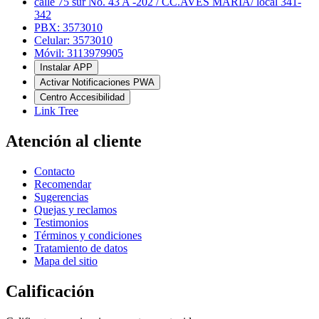
calle 75 sur No. 43 A -202 / CC.AVES MARÍA/ local 341-
342
PBX: 3573010
Celular: 3573010
Móvil: 3113979905
Instalar APP
Activar Notificaciones PWA
Centro Accesibilidad
Link Tree
Atención al cliente
Contacto
Recomendar
Sugerencias
Quejas y reclamos
Testimonios
Términos y condiciones
Tratamiento de datos
Mapa del sitio
Calificación